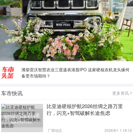
潍柴雷沃智慧农业三度递表港股IPO 这家硬核农机龙头缘何
备受市场期待？
共筑清朗 福田汽车媒体说明会严正声明
中国农机企业创新力最新排名 第一无悬念 一拖、大疆位列二
车市快讯
更多资讯
三
走出“情绪”，丰田拿出“围城”钥匙
比亚迪硬核护航2026丝绸之路万里
行，闪充+智驾破解长途焦虑
厂商动态
2026/8/1 1:18:12