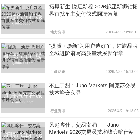
拓界新生 悦启新程 2026起亚新狮铂拓
界首批车主交付仪式圆满落幕
地方资讯
2026/4/26 12:08:10
“提质・焕新”为用户造好车，红旗品牌
全域进阶谱写高质量发展新华章
厂商动态
2026/4/24 15:18:05
不止于甜：Juno Markets 阿克苏交易
技术峰会实录
行业资讯
2026/4/21 9:18:08
风起喀什，交易潮涌——Juno
Markets 2026交易员技术峰会喀什站
圆满举行